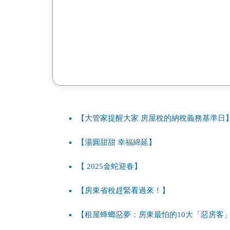
【大管家提醒大家 房屋稅的納稅義務基準日
【湯圓甜甜 幸福綿延】
【 2025金蛇迎春】
【房東省稅趕緊看過來！】
【租屋蟑螂惡夢：房東最怕的10大「惡房客