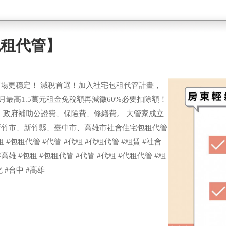
包租代管】
場更穩定！ 減稅首選！加入社宅包租代管計畫，
最高1.5萬元租金免稅額再減徵60%必要扣除額！
。 政府補助公證費、保險費、修繕費。 大管家成立
、新竹市、新竹縣、臺中市、高雄市社會住宅包租代管
租 #包租代管 #代管 #代租 #代租代管 #租賃 #社會
#高雄 #包租 #包租代管 #代管 #代租 #代租代管 #租
 #台中 #高雄