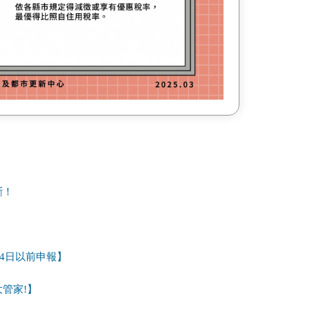
斷！
24日以前申報】
管家!】