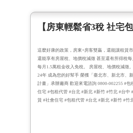
【房東輕鬆省3稅 社宅
這麼好康的政策，房東+房客雙贏，還能讓租賃市
還能享有房屋稅、地價稅減徵 甚至還有所得稅每月
每月1.5萬租金收入免稅。 房屋稅、地價稅減徵
24年 成為您的好幫手 榮獲「臺北市、新北市
計畫」承辦廠商 歡迎來電諮詢 0800-002255 #包
住宅 #包租代管 #台北 #新北 #新竹 #竹北 #台中 
賃 #社會住宅 #包租代管 #台北 #新北 #新竹 #竹北