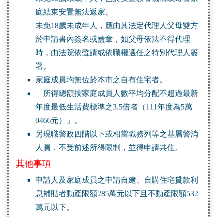
庭結束安置無法返家。
未免18歲未成年人，應由其法定代理人父母雙方
於申請書內簽名或蓋章，如父母依法不得代理
時，由法院依聲請或依職權選任之特別代理人簽
署。
家庭成員均無位於本市之自有住宅者。
「所得總額按家庭成員人數平均分配不超過最新
年度最低生活費標準之3.5倍者（111年度為5萬
0466元）」。
另現職警政四階以下或相當職務列等之基層警消
人員，不受前述所得限制，並得申請共住。
其他事項
申請人及家庭成員之申請自建、自購住宅貸款利
息補貼者動產限額285萬元以下且不動產限額532
萬元以下。