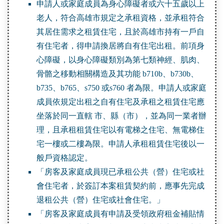
申請人或家庭成員為身心障礙者或六十五歲以上
老人，符合高雄市規定之承租資格，並承租符合
其居住需求之租賃住宅，且於高雄市持有一戶自
有住宅者，得申請換居將自有住宅出租。前項身
心障礙，以身心障礙類別為第七類神經、肌肉、
骨骼之移動相關構造及其功能 b710b、b730b、
b735、b765、s750 或s760 者為限。申請人或家庭
成員依規定出租之自有住宅及承租之租賃住宅應
坐落於同一直轄 市、縣（市），並為同一業者辦
理，且承租租賃住宅以有電梯之住宅、無電梯住
宅一樓或二樓為限。申請人承租租賃住宅後以一
般戶資格認定。
「房客及家庭成員現已承租公共（營）住宅或社
會住宅者，於簽訂本案租賃契約前，應事先完成
退租公共（營）住宅或社會住宅。」
「房客及家庭成員有申請及受領政府租金補貼情